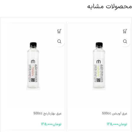
محصولات مشابه
عرق آویشن 500cc
عرق بهارنارنج 500cc
تومان
125,000
تومان
125,000