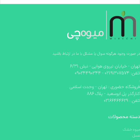
در صورت وجود هرگونه سوال یا مشکل با ما در ارتباط باشید
تهران - خیابان نیروی هوایی - نبش 6/31
تلفن: 02191307574 - 09024490344
.
فروشگاه حضوری : تهران - وحدت اسلامی
کنارگذر پل ابوسعید - پلاک 886
تلفن : 02166464629
دسته محصولات
میوه خشک
عسل