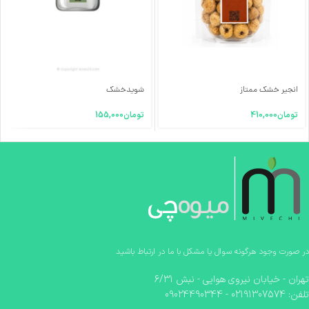
انجیر خشک ممتاز
شویدخشک
تومان
410,000
تومان
155,000
در صورت وجود هرگونه سوال یا مشکل با ما در ارتباط باشید
تهران - خیابان نیروی هوایی - نبش 6/31
تلفن: 02191307574 - 09024490344