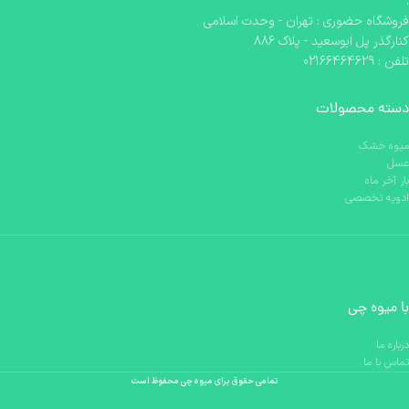
.
فروشگاه حضوری : تهران - وحدت اسلامی
کنارگذر پل ابوسعید - پلاک 886
تلفن : 02166464629
دسته محصولات
میوه خشک
عسل
بار آخر ماه
ادویه تخصصی
با میوه چی
درباره ما
تماس با ما
تمامی حقوق
برای میوه چی محفوظ است