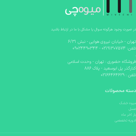
در صورت وجود هرگونه سوال یا مشکل با ما در ارتباط باشید
تهران - خیابان نیروی هوایی - نبش 6/31
تلفن: 02191307574 - 09024490344
.
فروشگاه حضوری : تهران - وحدت اسلامی
کنارگذر پل ابوسعید - پلاک 886
تلفن : 02166464629
دسته محصولات
میوه خشک
عسل
بار آخر ماه
ادویه تخصصی