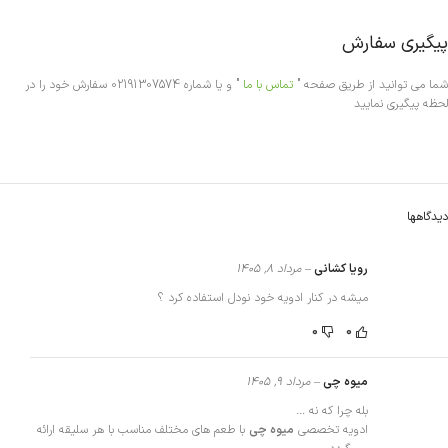
پیگیری سفارش
شما می توانید از طریق صفحه "
تماس با ما
" و یا شماره 02191307574 سفارش خود را در
لحظه پیگیری نمایید
دیدگاهها
رویا کشانی
–
مرداد 8, 1405
میشه در کنار ادویه خود نودل استفاده کرد ؟
0
0
میوه چی
–
مرداد 9, 1405
بله چرا که نه …
ادویه تخصصی
میوه چی
با طعم های مختلف مناسب با هر سلیقه ارائه