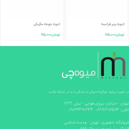
ادویه پنیر فرانسه
ادویه جوجه مکزیکی
تومان
115,000
تومان
115,000
در صورت وجود هرگونه سوال یا مشکل با ما در ارتباط باشید
تهران - خیابان نیروی هوایی - نبش 6/31
تلفن: 02191307574 - 09024490344
.
فروشگاه حضوری : تهران - وحدت اسلامی
کنارگذر پل ابوسعید - پلاک 886