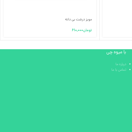
مویز درشت بی دانه
تومان
610,000
با میوه چی
درباره ما
تماس با ما