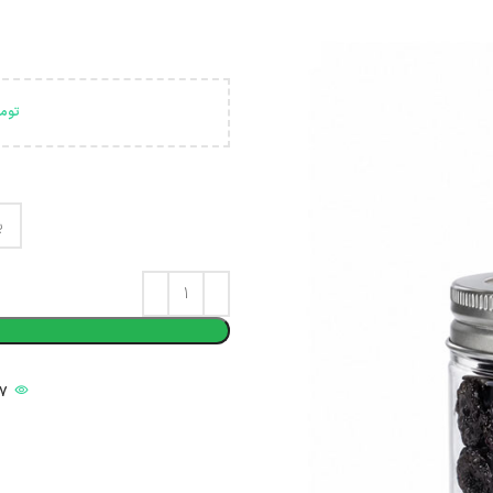
توم
17