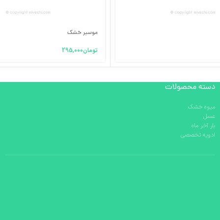
موسیر خشک
تومان
295,000
دسته محصولات
میوه خشک
عسل
بار آخر ماه
ادویه تخصصی