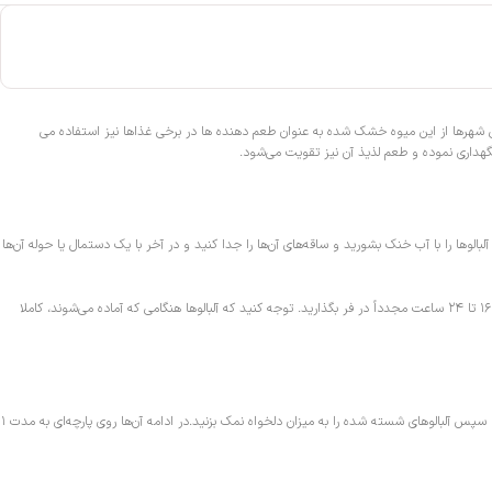
رخی شهرها از این میوه خشک شده به عنوان طعم دهنده ها در برخی غذاها نیز استفاده می
نگهداری نموده و طعم لذیذ آن نیز تقویت می‌شود.
و‌ها را با آب خنک بشورید و ساقه‌های آن‌ها را جدا کنید و در آخر با یک دستمال یا حوله آن‌ها
آلبالو‌ها را روی یک سینی شیرینی پزی بچینید و در دمای ۷۴ درجه سانتی گراد برای حدود ۳ ساعت در فر بگذارید. پس از آن که آلبالو‌ها کمی چروک شدند، دما را به ۵۷ درجه کاهش دهید و برای ۱۶ تا ۲۴ ساعت مجدداً در فر بگذارید. توجه کنید که آلبالو‌ها هنگامی که آماده می‌شوند، کاملا
در این بخش برایتان روش‌ خشک کردن آلبالو را به وسیله نور آفتاب آموزش می‌دهیم. توجه کنید که مقدار نمک آن توسط خودتان قابل تنظیم خواهد بود. ابتدا دم آلبالو‌ها را بگیرید سپس بشوئید. سپس آلبالو‌های شسته شده را به میزان دلخواه نمک بزنید.در ادامه آن‌ها روی پارچه‌ای به مدت ۱