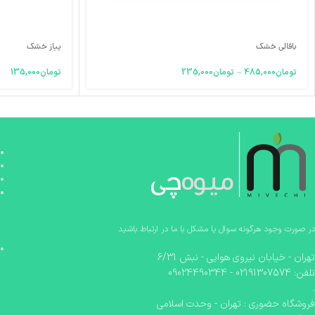
باقالی خشک
پیاز خشک
تومان
485,000
–
تومان
235,000
تومان
135,000
در صورت وجود هرگونه سوال یا مشکل با ما در ارتباط باشید
تهران - خیابان نیروی هوایی - نبش 6/31
تلفن: 02191307574 - 09024490344
.
فروشگاه حضوری : تهران - وحدت اسلامی