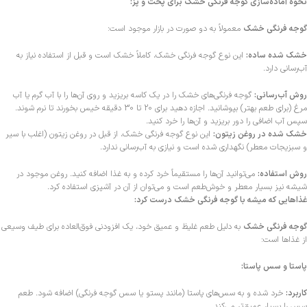
نحوه آماده‌سازی گوجه فرنگی خشک برای پخت و پز:
گوجه فرنگی خشک
معمولاً به دو صورت در بازار موجود است:
خشک شده ساده:
این نوع گوجه فرنگی خشک، کاملاً خشک است و قبل از استفاده نیاز به
آب‌رسانی دارد.
روش آب‌رسانی:
گوجه فرنگی‌های خشک را در یک کاسه بریزید و روی آن‌ها را با آب گرم یا آب
مرغ (برای طعم بهتر) بپوشانید. اجازه دهید برای 20 تا 30 دقیقه خیس بخورند تا نرم شوند.
سپس آب اضافی را دور بریزید و آن‌ها را خرد کنید.
خشک شده در روغن زیتون:
این نوع گوجه فرنگی خشک، از قبل در روغن زیتون (اغلب با سیر
و سبزیجات معطر) نگهداری شده است و نیازی به آب‌رسانی ندارد.
روش استفاده:
می‌توانید آن‌ها را مستقیماً خرد کرده و به غذا اضافه کنید. روغن موجود در
شیشه نیز بسیار معطر و خوش‌طعم است و می‌توان از آن در آشپزی استفاده کرد.
غذاهایی که میشه با گوجه فرنگی خشک درست کرد:
گوجه فرنگی خشک
به دلیل طعم غلیظ و عمیق خود، یک افزودنی فوق‌العاده برای طیف وسیعی
از غذاها است:
پاستا و سس پاستا:
کاربرد:
خرد شده و به سس‌های پاستا (مانند پستو یا سس گوجه فرنگی) اضافه شود. طعم
سس را بسیار عمیق‌تر می‌کند.