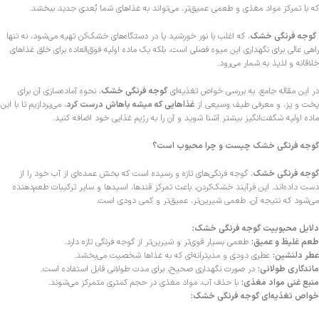
که با تمرکز مواد مغذی و طعمی عمیق‌تر، می‌تواند به غذاهای شما بُعدی جدید ببخشد.
گوجه فرنگی خشک
، که اغلب با نور خورشید یا در دستگاه‌های خشک‌کن تهیه می‌شود، نه تنها
راهی عالی برای نگهداری این میوه فصلی است، بلکه یک ماده اولیه فوق‌العاده برای خلق غذاهای
خلاقانه و لذیذ به شمار می‌رود.
در این مقاله جامع، به بررسی خواص تغذیه‌ای
گوجه فرنگی خشک
، نحوه آماده‌سازی آن برای
پخت و پز، و معرفی طیف وسیعی از
غذاهایی که میشه باهاش درست کرد
، می‌پردازیم تا با این
ماده اولیه شگفت‌انگیز بیشتر آشنا شوید و آن را به رژیم غذایی خود اضافه کنید.
گوجه فرنگی خشک چیست و چرا محبوب است؟
گوجه فرنگی خشک
، گوجه فرنگی‌های تازه و رسیده است که بخش عمده‌ای از آب خود را از
دست داده‌اند. این فرآیند خشک‌کردن، باعث تمرکز قندها، اسیدها و سایر ترکیبات طعم‌دهنده
می‌شود که نتیجه آن، طعمی شیرین‌تر، عمیق‌تر و کمی دودی است.
دلایل محبوبیت گوجه فرنگی خشک:
طعم غلیظ و عمیق:
طعمی بسیار قوی‌تر و شیرین‌تر از گوجه فرنگی تازه دارد.
عطر دلنشین:
عطری دودی و مدیترانه‌ای که به غذاها شخصیت می‌بخشد.
ماندگاری طولانی:
در صورت نگهداری صحیح، برای مدت طولانی قابل استفاده است.
منبع غنی مواد مغذی:
با حذف آب، مواد مغذی در حجم کمتری متمرکز می‌شوند.
خواص تغذیه‌ای گوجه فرنگی خشک: