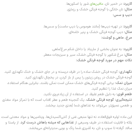
کاربرد:
در خمیر نان،
مافین‌های
شور یا اسکون‌ها.
مثال:
نان خانگی با گوجه فرنگی خشک و رزماری.
دیپ و سس:
کاربرد:
در تهیه دیپ‌ها (مانند هوموس یا دیپ ماست) و سس‌ها.
مثال:
دیپ گوجه فرنگی خشک و پنیر خامه‌ای.
مرغ، ماهی و گوشت:
کاربرد:
به عنوان بخشی از ماریناد یا داخل شکم مرغ/ماهی.
مثال:
مرغ شکم‌پر با گوجه فرنگی خشک، سیر و سبزیجات معطر.
نکات مهم در مورد گوجه فرنگی خشک:
نگهداری:
گوجه فرنگی خشک ساده را در ظرف دربسته و در جای خشک و خنک نگهداری کنید.
گوجه فرنگی خشک در روغن زیتون را پس از باز کردن، در یخچال نگهداری کنید.
میزان نمک:
برخی گوجه فرنگی‌های خشک ممکن است نمکی باشند، بنابراین هنگام استفاده،
میزان نمک غذا را تنظیم کنید.
طعم قوی:
به دلیل طعم غلیظ، در استفاده از آن زیاده‌روی نکنید.
نتیجه‌گیری:
گوجه فرنگی خشک
، یک گنجینه طعم و عطر آفتاب است که با تمرکز مواد مغذی
و طعمی عمیق‌تر، می‌تواند به غذاهای شما بُعدی جدید ببخشد.
این ماده اولیه فوق‌العاده، نه تنها منبعی غنی از آنتی‌اکسیدان‌ها، ویتامین‌ها و مواد معدنی است،
بلکه با قابلیت استفاده در طیف وسیعی از
غذاهایی که میشه باهاش درست کرد
، از پاستا و
سالاد گرفته تا سوپ و نان، به آشپزی شما رنگ و بویی مدیترانه‌ای می‌بخشد.