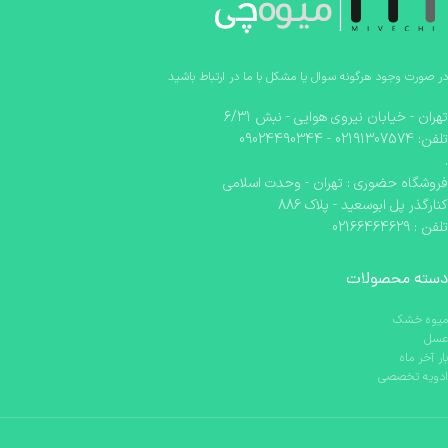
در صورت وجود هرگونه سوال یا مشکل با ما در ارتباط باشید
تهران - خیابان نیروی هوایی - نبش 6/31
تلفن: 02191307574 - 09024490344
.
فروشگاه حضوری : تهران - وحدت اسلامی
کنارگذر پل ابوسعید - پلاک 886
تلفن : 02166464629
دسته محصولات
میوه خشک
عسل
بار آخر ماه
ادویه تخصصی