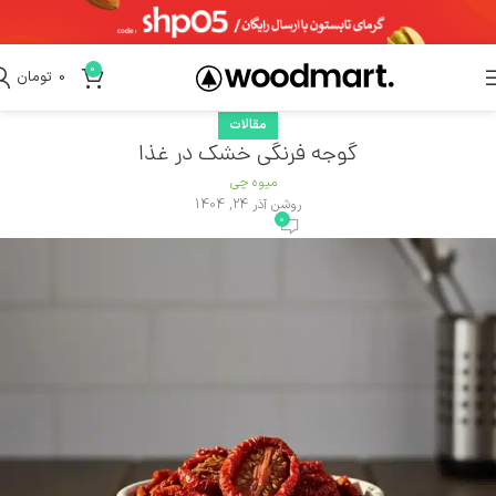
0
0
تومان
مقالات
گوجه فرنگی خشک در غذا
میوه چی
روشن آذر 24, 1404
0