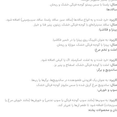
مثال:
پاستا با سس پستو گوجه فرنگی خشک و ریحان.
سالادها:
کاربرد:
خرد شده و به انواع سالادها (سالاد سبز، سالاد پاستا، سالاد سیب‌زمینی) اضافه شود.
مثال:
سالاد مدیترانه‌ای با گوجه فرنگی خشک، زیتون، پنیر فتا و خیار.
پیتزا و فکاشیا:
کاربرد:
به عنوان تاپینگ روی پیتزا یا در خمیر فکاشیا.
مثال:
پیتزا با گوجه فرنگی خشک، موزارلا و ریحان.
املت و تخم مرغ:
کاربرد:
خرد شده و به املت، اسکرمبلد اگ یا کیش اضافه شود.
مثال:
املت با گوجه فرنگی خشک، اسفناج و پنیر بز.
ساندویچ و برگر:
کاربرد:
به عنوان یک افزودنی طعم‌دهنده در ساندویچ‌ها، برگرها یا رپ‌ها.
مثال:
ساندویچ مرغ گریل شده با سس مایونز گوجه فرنگی خشک.
سوپ و خورش:
کاربرد:
به سوپ‌ها (مانند سوپ گوجه فرنگی یا سوپ عدس) و خورش‌ها (مانند خورش مرغ یا
سبزیجات) اضافه شود تا طعم آن‌ها را غنی‌تر کند.
نان و محصولات پخته: