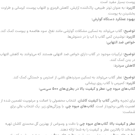
پوست بسیار مفید است.
کاربرد:
به عنوان تونر طبیعی، پاک‌کننده آرایش، کاهش قرمزی و التهاب پوست، آبرسانی و طراوت
بخشیدن به پوست.
بهبود عملکرد دستگاه گوارش:
توضیح:
گلاب می‌تواند به تسکین مشکلات گوارشی مانند نفخ، سوء هاضمه و یبوست کمک کند.
کاربرد:
نوشیدن کمی گلاب با آب یا در دمنوش‌ها.
خواص ضد التهابی:
توضیح:
ترکیبات موجود در گلاب دارای خواص ضد التهابی هستند که می‌توانند به کاهش التهاب
در بدن کمک کنند.
کاهش سردرد:
توضیح:
عطر گلاب می‌تواند به تسکین سردردهای ناشی از استرس و خستگی کمک کند.
کاربرد:
کمپرس با گلاب روی پیشانی.
گلاب‌های میوه چی: عطر و کیفیت بالا در بطری‌های 500 سی‌سی:
برای تجربه واقعی
گلاب با کیفیت کاشان
، انتخاب محصولی با اصالت و مرغوبیت تضمین شده از
اهمیت بالایی برخوردار است.
گلاب‌های میوه چی
، با ویژگی‌های زیر، یک انتخاب عالی برای
شماست:
عطر و کیفیت بالا:
گلاب‌های میوه چی
با دقت و وسواس از بهترین گل محمدی کاشان تهیه
شده‌اند تا بالاترین عطر و کیفیت را به شما ارائه دهند.