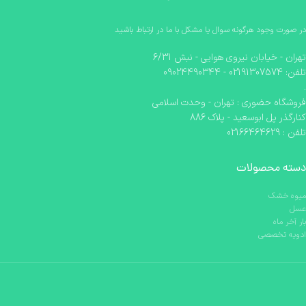
در صورت وجود هرگونه سوال یا مشکل با ما در ارتباط باشید
تهران - خیابان نیروی هوایی - نبش 6/31
تلفن: 02191307574 - 09024490344
.
فروشگاه حضوری : تهران - وحدت اسلامی
کنارگذر پل ابوسعید - پلاک 886
تلفن : 02166464629
دسته محصولات
میوه خشک
عسل
بار آخر ماه
ادویه تخصصی