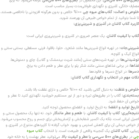
بطری‌های 500 سی‌سی:
این محصول در
بطری‌های 500 سی‌سی
عرضه می‌شود که برای
مصارف خانگی، آشپزی و نگهداری طولانی‌مدت بسیار مناسب است.
خلوص و اصالت:
گلاب‌های میوه چی
100% خالص و بدون هرگونه افزودنی یا ناخالصی هستند،
تا شما بتوانید از تمام خواص طبیعی آن بهره‌مند شوید.
کاربرد گلاب کاشان در آشپزی و شیرینی‌پزی:
گلاب با کیفیت کاشان
، یک عنصر ضروری در آشپزی و شیرینی‌پزی ایرانی است:
شیرینی‌جات:
در تهیه انواع شیرینی‌ها مانند شله‌زرد، حلوا، باقلوا، فرنی، مسقطی، بستنی سنتی و
انواع کیک و کلوچه.
نوشیدنی‌ها:
در تهیه شربت‌های سنتی (مانند شربت بیدمشک و گلاب)، چای و دمنوش‌ها.
غذاها:
در برخی غذاهای سنتی مانند شکر پلو یا برای عطر و طعم دادن به برنج.
دسرها:
در انواع دسرها و فالوده‌ها.
نکات مهم در انتخاب و نگهداری گلاب کاشان:
خلوص و غلظت:
به دنبال گلابی باشید که 100% خالص و دارای غلظت بالا باشد.
بسته‌بندی:
گلاب را در بطری‌های تیره و دور از نور مستقیم خورشید نگهداری کنید تا عطر و
خواص آن حفظ شود.
تاریخ تولید و انقضا:
به تاریخ تولید و انقضای محصول توجه کنید.
نتیجه‌گیری:
گلاب با کیفیت کاشان
، با
طعم و عطر ماندگار
خود، نه تنها یک محصول سنتی و
اصیل ایرانی است، بلکه یک اکسیر شفابخش و آرامش‌بخش برای جسم و روح محسوب می‌شود.
از خواص درمانی آن برای کاهش استرس و بهبود خواب گرفته تا کاربردهای متنوع در آشپزی و
زیبایی،
گلاب کاشان
یک گنجینه واقعی از طبیعت است. با انتخاب
گلاب‌ میوه
چی
در
بطری‌های 500 سی‌سی با عطر و کیفیت بالا
، می‌توانید عطر بهشت را به خانه خود