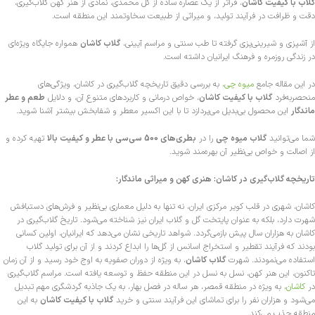
گلاب با کیفیت کاشان
، فراتر از یک عصاره ساده از گل محمدی، نمادی از هنر کهن گلاب‌گیری،
دقت و ظرافت در فرآیند تولید، و میراثی از طبیعت سخاوتمند این منطقه است.
از آشپزی و شیرینی‌پزی گرفته تا طب سنتی و مراسم آیینی،
گلاب کاشان
همواره جایگاه ویژه‌ای
در زندگی روزمره و فرهنگ ایرانیان داشته است.
در این مقاله جامع
میوه چی
، به بررسی دقیق تاریخچه گلاب‌گیری در کاشان، ویژگی‌های
منحصربه‌فرد
گلاب با کیفیت کاشان
، خواص درمانی و کاربردهای متنوع آن، و دلایل
طعم و عطر
ماندگار
این محصول بی‌بدیل می‌پردازد تا با این اکسیر معطر و شفابخش بیشتر آشنا شوید.
شما می‌توانید
گلاب‌ میوه چی
را در
بطری‌های 500 سی‌سی با عطر و کیفیت بالا
تهیه کرده و
از اصالت و خواص بی‌نظیر آن بهره‌مند شوید.
تاریخچه گلاب‌گیری در کاشان: هنری کهن و میراثی ماندگار:
کاشان، شهری در قلب کویر مرکزی ایران، نه تنها به دلیل معماری بی‌نظیر و فرش‌های دستبافش
شهرت دارد، بلکه به عنوان پایتخت گل و گلاب ایران نیز شناخته می‌شود. تاریخ گلاب‌گیری در
کاشان به هزاران سال پیش بازمی‌گردد. شواهد تاریخی نشان می‌دهد که ایرانیان، اولین کسانی
بودند که فرآیند تقطیر و استخراج اسانس از گل‌ها را ابداع کردند و از آن برای تولید گلاب
استفاده می‌نمودند. شهرت
گلاب کاشان
، به ویژه از دوران صفویه به اوج خود رسید و از آن زمان
تاکنون، این هنر کهن، نسل به نسل در این منطقه حفظ و توسعه یافته است. مراسم گلاب‌گیری
در
کاشان
، به ویژه در منطقه قمصر، هر ساله در فصل بهار، به یک جاذبه گردشگری مهم تبدیل
می‌شود و هزاران نفر را برای تماشای این فرآیند سنتی و خرید
گلاب با کیفیت کاشان
به این
منطقه جذب می‌کند.