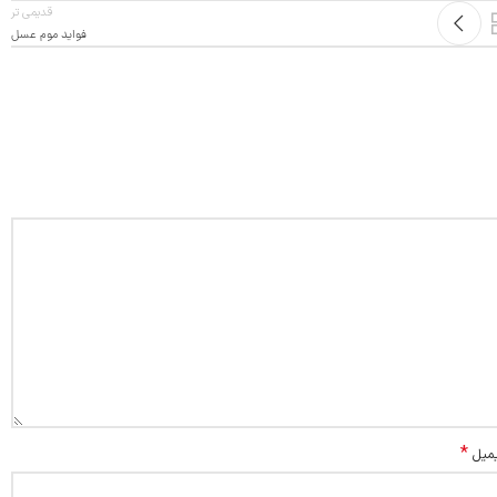
قدیمی تر
فواید موم عسل
*
یمیل