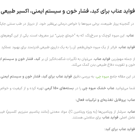
فواید عناب برای کبد، فشار خون و سیستم ایمنی، اکسیر طبیعی
در گنجینه پربار طبیعت، برخی میوه‌ها با خواص درمانی بی‌نظیر خود، از دیرباز در طب سنتی جایگاه 
عناب
، این میوه کوچک و سرخ‌رنگ، که به “خرمای چینی” نیز معروف است، یکی از این گوهرها
فواید عناب
، فراتر از یک میوه خوش‌طعم، آن را به یک داروی طبیعی قدرتمند برای بهبود عملکرد 
از جمله مهم‌ترین
فواید عناب
، می‌توان به تأثیرات شگفت‌انگیز آن بر
کبد، فشار خون و سیستم ای
خون و تقویت دفاع طبیعی بدن کمک می‌کند.
در این مقاله جامع
میوه چی
، به بررسی دقیق
فواید عناب برای کبد، فشار خون و سیستم ایمنی
،
شما می‌توانید
عناب خشک میوه چی
را در
بسته‌های 150 گرمی
تهیه کرده و از کیفیت و خواص ب
عناب: پروفایل تغذیه‌ای و ترکیبات فعال:
عناب
، سرشار از ویتامین‌ها (به ویژه ویتامین C)، مواد معدنی (مانند پتاسیم، منیزیم، کلسیم)، فیبر غذایی، آنتی‌اکسیدان‌ها (مانند
عامل اصلی
فواید عناب
برای سلامتی هستند.
فواید عناب برای کبد: