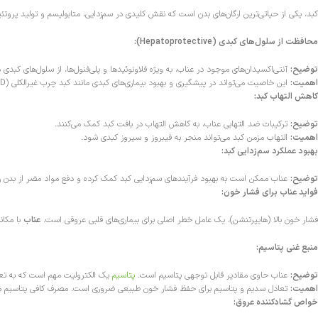
کبد، یکی از حیاتی‌ترین ارگان‌های بدن است که نقش کلیدی در سم‌زدایی، متابولیسم و تولید پروتئین
محافظت از سلول‌های کبدی (Hepatoprotective):
توضیح:
آنتی‌اکسیدان‌های موجود در عناب، به ویژه فلاونوئیدها و پلی‌فنول‌ها، از سلول‌های کبدی 
اهمیت:
این خاصیت می‌تواند در پیشگیری و بهبود بیماری‌های کبدی مانند کبد چرب غیرالکلی (NAFLD) مؤثر باشد.
کاهش التهاب کبد:
توضیح:
ترکیبات ضد التهابی عناب، به کاهش التهاب در بافت کبد کمک می‌کنند.
اهمیت:
التهاب مزمن کبد می‌تواند منجر به فیبروز و سیروز کبدی شود.
بهبود عملکرد سم‌زدایی کبد:
توضیح:
عناب ممکن است به بهبود فرآیندهای سم‌زدایی کبد کمک کرده و دفع مواد مضر از بدن ر
فواید عناب برای فشار خون:
فشار خون بالا (هایپرتنشن)، یک عامل خطر اصلی برای بیماری‌های قلبی عروقی است.
عناب
با مکان
منبع غنی پتاسیم:
توضیح:
عناب حاوی مقادیر قابل توجهی پتاسیم است.
پتاسیم
یک الکترولیت مهم است که به تعا
اهمیت:
تعادل سدیم و پتاسیم برای حفظ فشار خون طبیعی ضروری است. مصرف کافی پتاسیم می‌
خواص گشادکننده عروق: