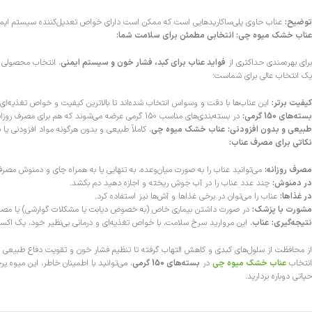
توضیح:
عناب حاوی پلی‌ساکاریدهایی است که ممکن است دارای خواص تعدیل‌کننده سیستم ایمن
عناب خشک میوه چی: انتخابی مطمئن برای سلامت شما:
برای بهره‌مندی حداکثری از
فواید عناب برای کبد، فشار خون و سیستم ایمنی
، انتخاب محصولی ب
یک انتخاب عالی برای شماست:
کیفیت برتر:
این عناب‌ها با دقت و وسواس انتخاب شده‌اند تا بالاترین کیفیت و خواص تغذیه‌ای ر
بسته‌های 150 گرمی:
در بسته‌بندی‌های مناسب 150 گرمی عرضه می‌شوند که هم برای مصرف روزانه و هم برای حفظ تازگی محصول ایده‌آل است.
طبیعی و بدون افزودنی:
عناب خشک میوه چی
، کاملاً طبیعی و بدون هرگونه مواد افزودنی یا 
نکاتی برای مصرف عناب:
مصرف روزانه:
می‌توانید عناب را به صورت میان‌وعده، به تنهایی یا به همراه چای و دمنوش مصرف
در دمنوش:
چند عدد عناب را در آب جوش ریخته و اجازه دهید دم بکشد.
در غذاها:
عناب را می‌توان در برخی غذاها و آش‌ها نیز استفاده کرد.
مشورت با پزشک:
در صورت داشتن بیماری خاص (به خصوص دیابت یا مشکلات گوارشی) یا مصرف 
نتیجه‌گیری:
عناب
، این مروارید سرخ سلامت، با خواص تغذیه‌ای و درمانی بی‌نظیر خود، یک اکس
از محافظت از سلول‌های کبدی و کاهش التهاب گرفته تا تنظیم فشار خون و تقویت دفاع طبیعی 
انتخاب
عناب خشک میوه چی
در
بسته‌های 150 گرمی
، می‌توانید با اطمینان خاطر، این میوه 
حیاتی دوباره بردارید.