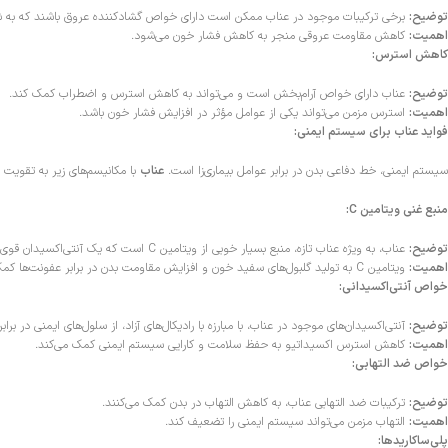
توضیح:
برخی ترکیبات موجود در عناب ممکن است دارای خواص گشادکننده عروق باشند که به 
اهمیت:
کاهش مقاومت عروقی منجر به کاهش فشار خون می‌شود.
کاهش استرس:
توضیح:
عناب دارای خواص آرام‌بخش است و می‌تواند به کاهش استرس و اضطراب کمک کند.
اهمیت:
استرس مزمن می‌تواند یکی از عوامل مؤثر در افزایش فشار خون باشد.
فواید عناب برای سیستم ایمنی:
سیستم ایمنی، خط دفاعی بدن در برابر عوامل بیماری‌زا است.
عناب
با مکانیسم‌های زیر به تقویت
منبع غنی ویتامین C:
توضیح:
عناب، به ویژه عناب تازه، منبع بسیار خوبی از ویتامین C است که یک آنتی‌اکسیدان قوی و برای عملکرد صحیح سیستم ایمنی ضروری است.
اهمیت:
ویتامین C به تولید گلبول‌های سفید خون و افزایش مقاومت بدن در برابر عفونت‌ها کمک می‌کند.
خواص آنتی‌اکسیدانی:
توضیح:
آنتی‌اکسیدان‌های موجود در عناب، با مبارزه با رادیکال‌های آزاد، از سلول‌های ایمنی در ب
اهمیت:
کاهش استرس اکسیداتیو به حفظ سلامت و کارایی سیستم ایمنی کمک می‌کند.
خواص ضد التهابی:
توضیح:
ترکیبات ضد التهابی عناب، به کاهش التهاب در بدن کمک می‌کنند.
اهمیت:
التهاب مزمن می‌تواند سیستم ایمنی را تضعیف کند.
پلی‌ساکاریدها: