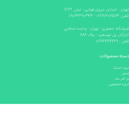
تهران - خیابان نیروی هوایی - نبش 6/31
تلفن: 02191307574 - 09024490344
.
فروشگاه حضوری : تهران - وحدت اسلامی
کنارگذر پل ابوسعید - پلاک 886
تلفن : 02166464629
دسته محصولات
میوه خشک
عسل
بار آخر ماه
ادویه تخصصی
با میوه چی