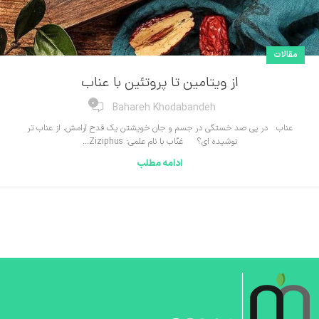
مقالات
از ویتامین تا پروتئین با عناب
0
Bahareh Khodabandeh
عناب در پی صد خستگی در جسم و جان خویشتن یک قدح آرامش، از عناب تر
نوشیده ای؟ عَنّاب با نام علمی: Ziziphus...
ادامه مطلب