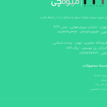
در صورت وجود هرگونه سوال یا مشکل با ما در ارتباط باشید
تهران - خیابان نیروی هوایی - نبش 6/31
تلفن: 02191307574 - 09024490344
.
فروشگاه حضوری : تهران - وحدت اسلامی
کنارگذر پل ابوسعید - پلاک 886
تلفن : 02166464629
دسته محصولات
میوه خشک
عسل
بار آخر ماه
ادویه تخصصی