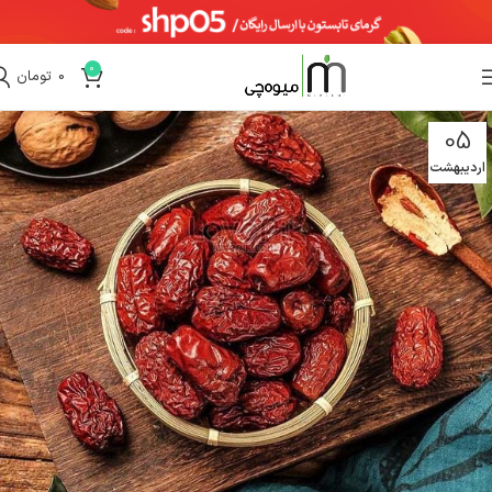
0
0
تومان
05
اردیبهشت