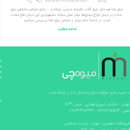
توسط
Bahareh Khodabandeh
عرق نعنا هم مثل: عرق گلاب، طارونه، نسترن، رازیانه و … دارای خواص مختلفی برای
بدنه و در درمان انواع بیماری‌ها موثر عمل میکنه. مشهورترین اون درمان نفخ معده
است. در ادامه؛ تمام موارد و خواص عرق نعنا رو بررسی میکنیم.
ادامه مطلب
در صورت وجود هرگونه سوال یا مشکل با ما در ارتباط باشید
تهران - خیابان نیروی هوایی - نبش 6/31
تلفن: 02191307574 - 09024490344
.
فروشگاه حضوری : تهران - وحدت اسلامی
کنارگذر پل ابوسعید - پلاک 886