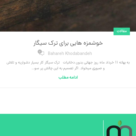
مقالات
خوشمزه هایی برای ترک سیگار
0
Bahareh Khodabandeh
به بهانه 11 خرداد ماه؛ روز جهانی بدون دخانیات ترک سیگار کار بسیار دشواریه و تلاش
و صبوری میخواد. اگر تصمیم به این چالش پر سو...
ادامه مطلب