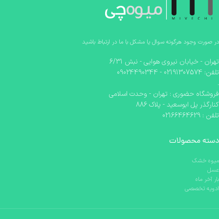
در صورت وجود هرگونه سوال یا مشکل با ما در ارتباط باشید
تهران - خیابان نیروی هوایی - نبش 6/31
تلفن: 02191307574 - 09024490344
.
فروشگاه حضوری : تهران - وحدت اسلامی
کنارگذر پل ابوسعید - پلاک 886
تلفن : 02166464629
دسته محصولات
میوه خشک
عسل
بار آخر ماه
ادویه تخصصی