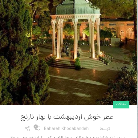
مقالات
عطر خوش اردیبهشت با بهار نارنج
0
توسط
Bahareh Khodabandeh
با بهار نارنج شکوفه‌های درخت نارنج رو بهار نارنج میگن ... گیاه نارنج، بومی مناطق