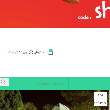
0
0
تومان
ورود / ثبت نام
12
اردیبهشت