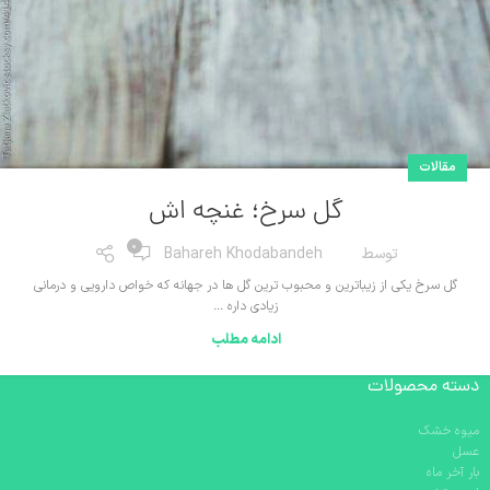
مقالات
گل سرخ؛ غنچه اش
0
توسط
Bahareh Khodabandeh
گل سرخ یکی از زیباترین و محبوب ترین گل ها در جهانه که خواص دارویی و درمانی
زیادی داره …
ادامه مطلب
دسته محصولات
میوه خشک
عسل
بار آخر ماه