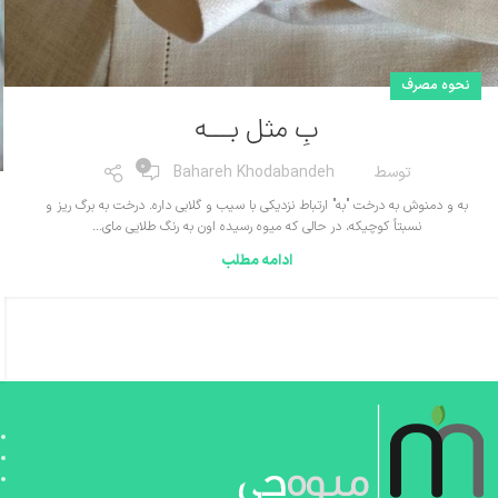
نحوه مصرف
بِ مثل بـــه
0
توسط
Bahareh Khodabandeh
به و دمنوش به درخت "به" ارتباط نزدیکی با سیب و گلابی داره. درخت به برگ ریز و
نسبتاً کوچیکه، در حالی که میوه رسیده اون به رنگ طلایی مای...
ادامه مطلب