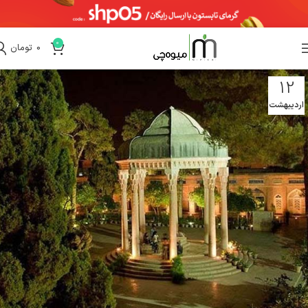
0
0
تومان
12
اردیبهشت