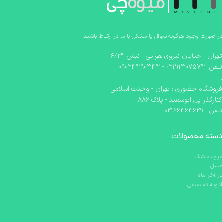
در صورت وجود هرگونه سوال یا مشکل با ما در ارتباط باشید
تهران - خیابان نیروی هوایی - نبش 6/31
تلفن: 02191307574 - 09024490344
.
فروشگاه حضوری : تهران - وحدت اسلامی
کنارگذر پل ابوسعید - پلاک 886
تلفن : 02166464629
دسته محصولات
میوه خشک
عسل
بار آخر ماه
ادویه تخصصی