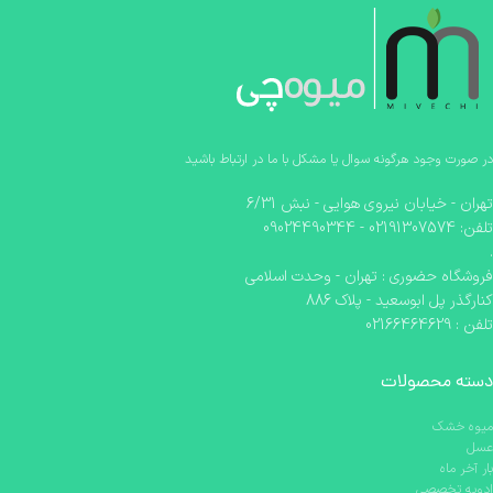
در صورت وجود هرگونه سوال یا مشکل با ما در ارتباط باشید
تهران - خیابان نیروی هوایی - نبش 6/31
تلفن: 02191307574 - 09024490344
.
فروشگاه حضوری : تهران - وحدت اسلامی
کنارگذر پل ابوسعید - پلاک 886
تلفن : 02166464629
دسته محصولات
میوه خشک
عسل
بار آخر ماه
ادویه تخصصی