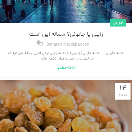
آموزش
ژاپنی یا جابونی؟!مساله این است
0
Bahareh Khodabandeh
تخمه جابونی تخمه‌ جابانی (جابونی) یا تخمه‌ ژاپنی نوعی آجیل و دانهٔ خوراکیه که
جز تنقلات به حساب میاد. تخمه‌ جاب...
ادامه مطلب
14
اسفند