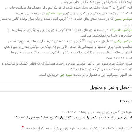
توجه تک تک طرفداران میوه خشک را جلب می‌کند.
این ۱۳ نوع در 3 بسته متفاوت بسته بندی شده تا ما بتوانیم برای مهمانی‌ها، هدایای خاص و
استفاده در رژیم غذایی نوش جان کنیم و از بهترین
مواد مغذی
در میوه ها بهره ببریم.
میکس مینی
که در بسته بندی های حدودا 200 گرمی آماده شده و یک میان وعده کامل به شمار
می آید.
میکس کلاسیک
در بسته بندی های حدودا 300 گرمی برای پذیرایی و برگزاری میهمانی ها و
جشن های شما به کمک شما می آید.
میکس پلاس
که با وزن حدودی 400 گرمی در بسته بندی شیشه ای و متفاوت تهیه شده و
مناسب هدیه برای جشنها و میهمانی ها است . قابل توجه اینکه در میکس پلاس از میوه های
استوایی مانند آناناس ، موز ، نارگیل و انبه به مقدار زیادتری نسبت به بقیه بسته بندی ها
استفاده شده است.
میوه خشک های میوه چی از نظر طبیعی بودن در حدی هستند که نه آنقدر خشک و شکننده و
نه آنقدر نرم که احتمال کپک زدن داشته باشند.
هم اکنون میتوانید این محصول را از سایت
میوه چی
خریداری کنید.
حمل و نقل و تحویل
دیدگاهها
هیچ دیدگاهی برای این محصول نوشته نشده است.
اولین نفری باشید که دیدگاهی را ارسال می کنید برای “میوه خشک میکس کلاسیک”
*
Alternative:
نشانی ایمیل شما منتشر نخواهد شد.
بخش‌های موردنیاز علامت‌گذاری شده‌اند