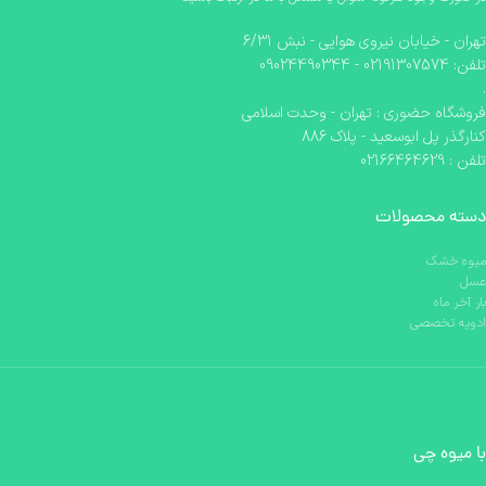
تهران - خیابان نیروی هوایی - نبش 6/31
تلفن: 02191307574 - 09024490344
.
فروشگاه حضوری : تهران - وحدت اسلامی
کنارگذر پل ابوسعید - پلاک 886
تلفن : 02166464629
دسته محصولات
میوه خشک
عسل
بار آخر ماه
ادویه تخصصی
با میوه چی