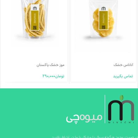
آناناس خشک
موز خشک پاکستان
تماس بگیرید
تومان
290,000
در صورت وجود هرگونه سوال یا مشکل با ما در ارتباط باشید